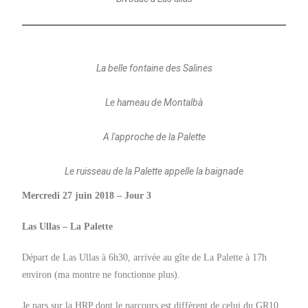
La belle fontaine des Salines
Le hameau de Montalbà
A l'approche de la Palette
Le ruisseau de la Palette appelle la baignade
Mercredi 27 juin 2018 – Jour 3
Las Ullas – La Palette
Départ de Las Ullas à 6h30, arrivée au gîte de La Palette à 17h
environ (ma montre ne fonctionne plus).
Je pars sur la HRP dont le parcours est diffèrent de celui du GR10