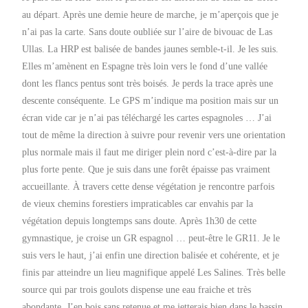
au départ. Après une demie heure de marche, je m’aperçois que je
n’ai pas la carte. Sans doute oubliée sur l’aire de bivouac de Las
Ullas. La HRP est balisée de bandes jaunes semble-t-il. Je les suis.
Elles m’amènent en Espagne très loin vers le fond d’une vallée
dont les flancs pentus sont très boisés. Je perds la trace après une
descente conséquente. Le GPS m’indique ma position mais sur un
écran vide car je n’ai pas téléchargé les cartes espagnoles … J’ai
tout de même la direction à suivre pour revenir vers une orientation
plus normale mais il faut me diriger plein nord c’est-à-dire par la
plus forte pente. Que je suis dans une forêt épaisse pas vraiment
accueillante. À travers cette dense végétation je rencontre parfois
de vieux chemins forestiers impraticables car envahis par la
végétation depuis longtemps sans doute. Après 1h30 de cette
gymnastique, je croise un GR espagnol … peut-être le GR11. Je le
suis vers le haut, j’ai enfin une direction balisée et cohérente, et je
finis par atteindre un lieu magnifique appelé Les Salines. Très belle
source qui par trois goulots dispense une eau fraiche et très
abondante. J’en bois sans retenue et me jetterais bien dans le bassin