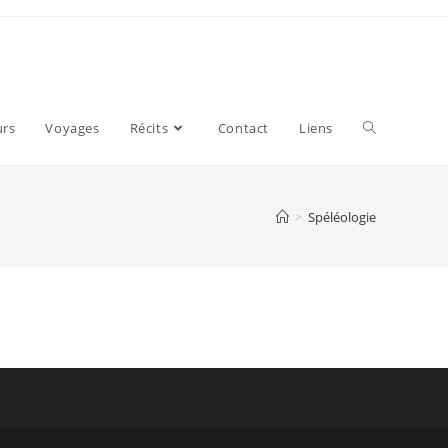
urs
Voyages
Récits
Contact
Liens
>
Spéléologie